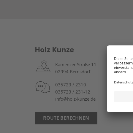
Holz Kunze
Kamenzer Straße 11
02994 Bernsdorf
035723 / 2310
035723 / 231-12
info@holz-kunze.de
ROUTE BERECHNEN