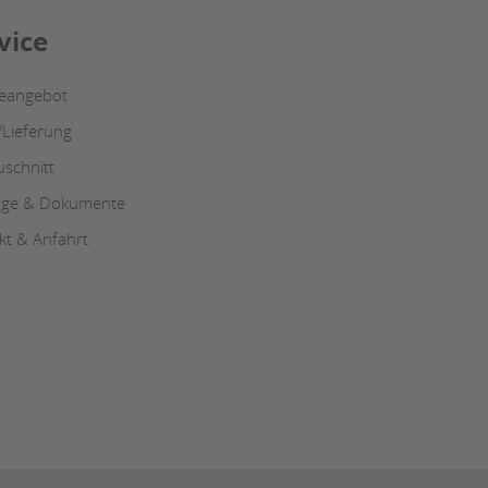
vice
ceangebot
/Lieferung
uschnitt
oge & Dokumente
kt & Anfahrt