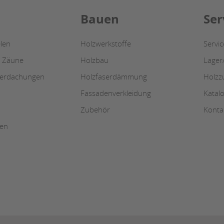
Bauen
Ser
len
Holzwerkstoffe
Servi
/ Zäune
Holzbau
Lager
berdachungen
Holzfaserdämmung
Holzz
Fassadenverkleidung
Katal
Zubehör
Konta
ten