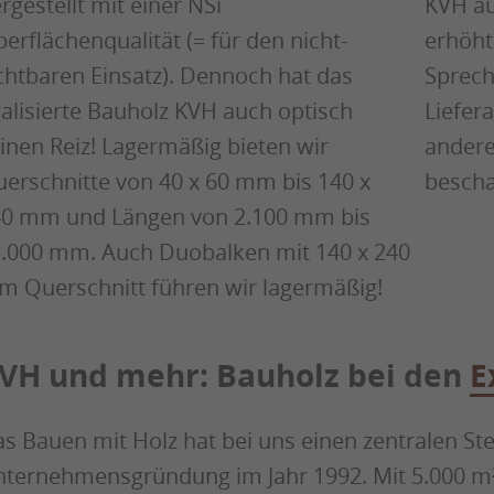
KVH au
rgestellt mit einer NSi
erhöht
erflächenqualität (= für den nicht-
Sprech
chtbaren Einsatz). Dennoch hat das
Liefer
alisierte Bauholz KVH auch optisch
andere
inen Reiz! Lagermäßig bieten wir
bescha
erschnitte von 40 x 60 mm bis 140 x
0 mm und Längen von 2.100 mm bis
.000 mm. Auch Duobalken mit 140 x 240
 Querschnitt führen wir lagermäßig!
VH und mehr: Bauholz bei den
E
s Bauen mit Holz hat bei uns einen zentralen Ste
ternehmensgründung im Jahr 1992. Mit 5.000 m²