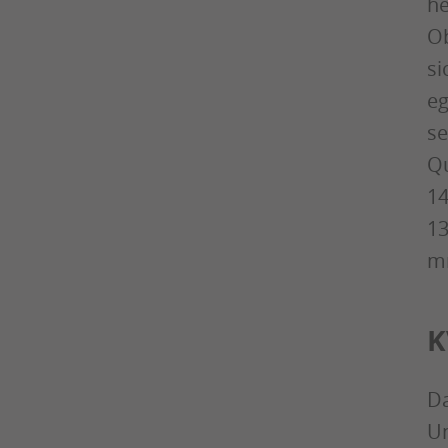
he
Ob
si
eg
se
Qu
14
13
mm
K
Da
Un