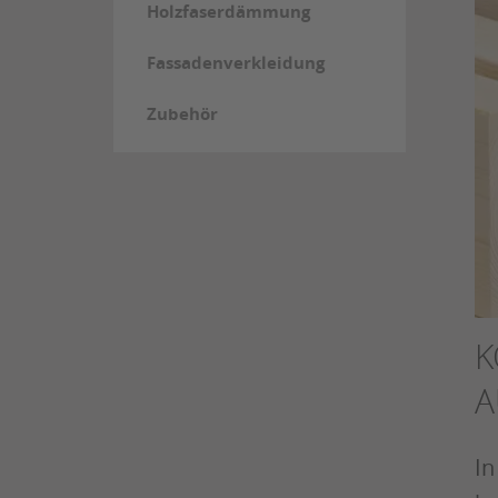
Holzfaserdämmung
Fassadenverkleidung
Zubehör
K
A
In