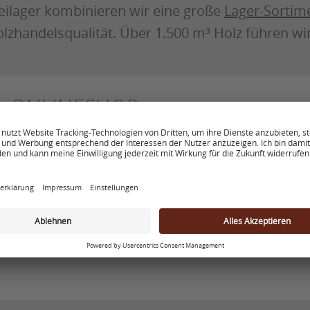
eilager kombinieren wir eine große
Lager-Sortim
lzhandelsqualität. Über 1.500 m³ Holz führen wi
ONLINESHOP
Beliebte Artikel unseres Sortiments
entdecken & ganz einfach online kaufen!
ZUM ONLINESHOP