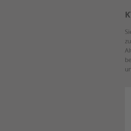
K
Si
zu
Al
be
un