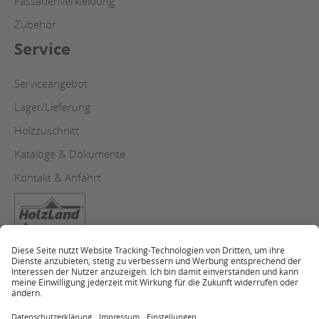
Fassadenverkleidung
Zubehör
Service
Serviceangebot
Lager/Lieferung
Holzzuschnitt
Kataloge & Dokumente
Kontakt & Anfahrt