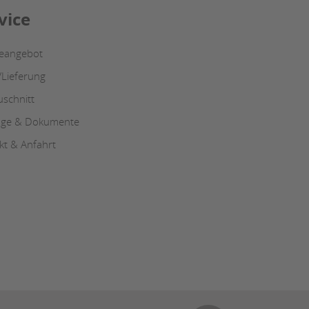
vice
ceangebot
/Lieferung
uschnitt
oge & Dokumente
kt & Anfahrt