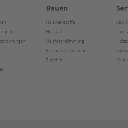
Bauen
Ser
len
Holzwerkstoffe
Servi
/ Zäune
Holzbau
Lager
berdachungen
Holzfaserdämmung
Holzz
Fassadenverkleidung
Katal
Zubehör
Konta
ten