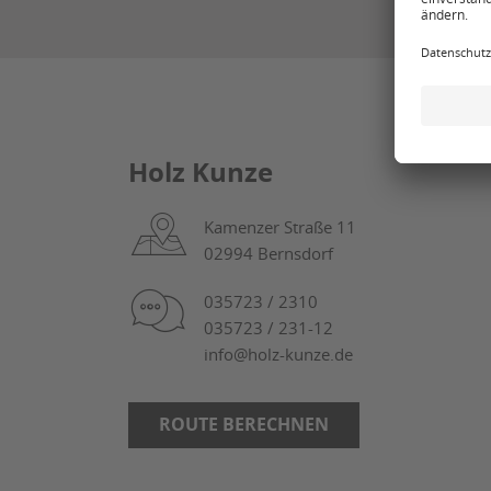
Holz Kunze
Kamenzer Straße 11
02994 Bernsdorf
035723 / 2310
035723 / 231-12
info@holz-kunze.de
ROUTE BERECHNEN