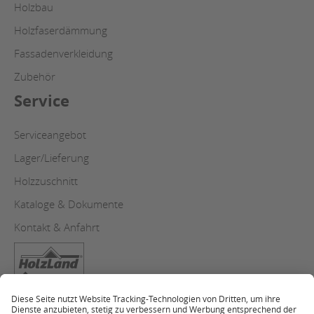
Holzbau
Holzfaserdämmung
Fassadenverkleidung
Zubehör
Service
Serviceangebot
Lager/Lieferung
Holzzuschnitt
Kataloge & Dokumente
Kontakt & Anfahrt