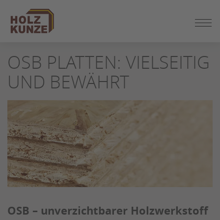
ZUM
OSB PLATTEN: VIELSEITIG
SEITENINHALT
SPRINGEN
UND BEWÄHRT
OSB – unverzichtbarer Holzwerkstoff