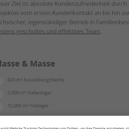
ser Ziel ist absolute Kundenzufriedenheit durch
ojektes vom ersten Kundenkontakt an bis hin zur 
chsischer, eigenständiger Betrieb in Familienbes
stens geschultes und effektives Team
.
lasse & Masse
600 m² Ausstellungsfläche
5.000 m² Hallenlager
15.000 m² Freilager
über 1.500 m³ Holz ständig am Lager
(entspricht ca. 30 Lastzügen)