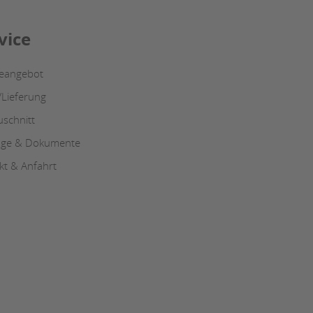
vice
ceangebot
/Lieferung
uschnitt
oge & Dokumente
kt & Anfahrt