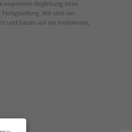
 kompetente Begleitung Ihres
Fertigstellung. Wir sind ein
itz und bauen auf ein motiviertes,