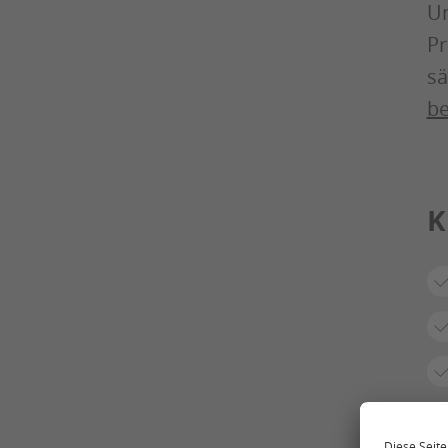
Un
Pr
sä
be
K