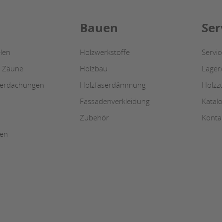
Bauen
Ser
len
Holzwerkstoffe
Servi
/ Zäune
Holzbau
Lager
berdachungen
Holzfaserdämmung
Holzz
Fassadenverkleidung
Katal
Zubehör
Konta
ten